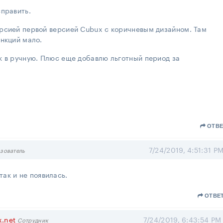
править.
рсией первой версией Cubux с коричневым дизайном. Там
нкций мало.
к в ручную. Плюс еще добавлю льготный период за
ОТВЕ
7/24/2019, 4:51:31 P
зователь
ак и не появилась.
ОТВЕ
x.net
7/24/2019, 6:43:54 PM
Сотрудник