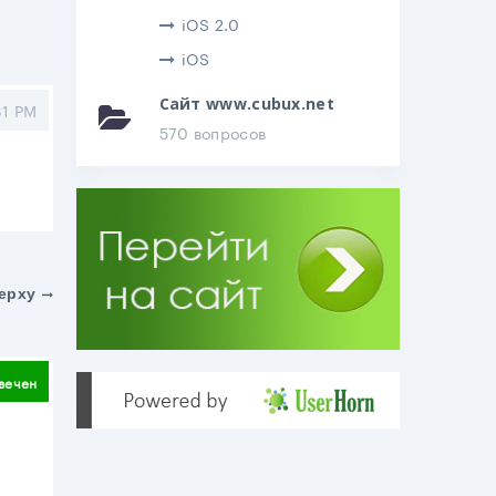
iOS 2.0
iOS
Сайт www.cubux.net
31 PM
570 вопросов
ерху
литься
вечен