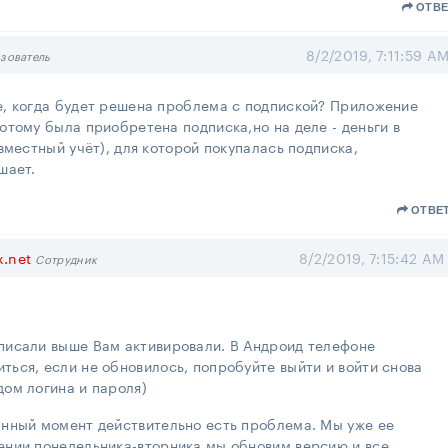
ОТВЕ
8/2/2019, 7:11:59 A
зователь
е, когда будет решена проблема с подпиской? Приложение
отому была приобретена подписка,но на деле - деньги в
овместный учёт), для которой покупалась подписка,
шает.
ОТВЕ
x.net
8/2/2019, 7:15:42 AM
Сотрудник
 писали выше Вам активировали. В Андроид телефоне
ться, если не обновилось, попробуйте выйти и войти снова
дом логина и пароля)
анный момент действительно есть проблема. Мы уже ее
чении понедельника-вторника мы обновим версию и все