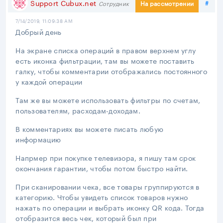
Под
Support Cubux.net
#
На рассмотрении
Сотрудник
7/14/2019, 11:09:38 AM
Добрый день
На экране списка операций в правом верхнем углу
есть иконка фильтрации, там вы можете поставить
галку, чтобы комментарии отображались постоянного
у каждой операции
Там же вы можете использовать фильтры по счетам,
пользователям, расходам-доходам.
В комментариях вы можете писать любую
информацию
Напрмер при покупке телевизора, я пишу там срок
окончания гарантии, чтобы потом быстро найти.
При сканировании чека, все товары группируются в
категорию. Чтобы увидеть список товаров нужно
нажать по операции и выбрать иконку QR кода. Тогда
отобразится весь чек, который был при