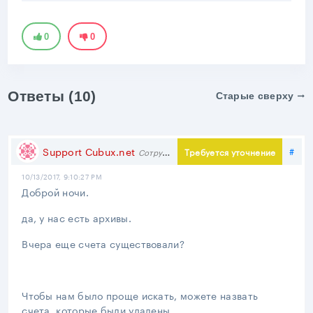
0
0
Ответы (10)
Старые сверху
Под
Support Cubux.net
#
Требуется уточнение
Сотрудник
10/13/2017, 9:10:27 PM
Доброй ночи.
да, у нас есть архивы.
Вчера еще счета существовали?
Чтобы нам было проще искать, можете назвать
счета, которые были удалены.