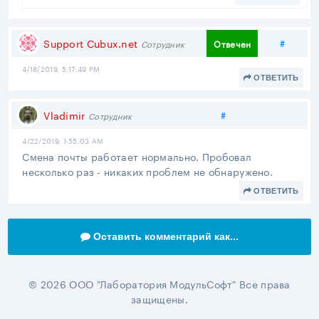
Подел
Support Cubux.net
#
Отвечен
Сотрудник
4/18/2019, 5:17:49 PM
ОТВЕТИТЬ
Поделиться
Vladimir
#
Сотрудник
4/22/2019, 1:55:03 AM
Смена почты работает нормально. Пробовал
несколько раз - никаких проблем не обнаружено.
ОТВЕТИТЬ
Оставить комментарий как...
© 2026 ООО "Лаборатория МодульСофт" Все права
защищены.