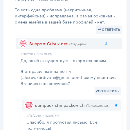
То есть одна проблема (некритичная,
интерфейсная) - исправлена, а самая основная -
смена емейла в вашей базе профилей - нет.
ОТВЕТИТЬ
Поделитьс
Support Cubux.net
#
Сотрудник
4/18/2019, 3:25:31 PM
Да, ошибка существует - скоро исправим.
Я отправил вам на почту
(alexey.kerdivare@gmail.com) схему действия.
Вы ничего не получали?
ОТВЕТИТЬ
Подел
stimpack stimpackovich
#
Пользователь
4/18/2019, 4:52:08 PM
Спасибо, я пропустил письмо. Всё
получилось!