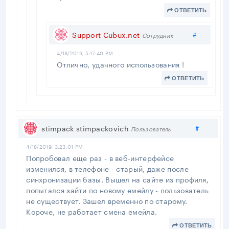
ОТВЕТИТЬ
Поделит
Support Cubux.net
#
Сотрудник
4/18/2019, 5:17:40 PM
Отлично, удачного использования !
ОТВЕТИТЬ
Поделит
stimpack stimpackovich
#
Пользователь
4/18/2019, 3:23:01 PM
Попробовал еще раз - в веб-интерфейсе
изменился, в телефоне - старый, даже после
синхронизации базы. Вышел на сайте из профиля,
попытался зайти по новому емейлу - пользователь
не существует. Зашел временно по старому.
Короче, не работает смена емейла.
ОТВЕТИТЬ