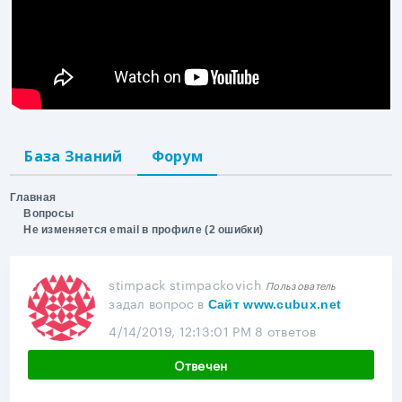
База Знаний
Форум
Главная
Вопросы
Не изменяется email в профиле (2 ошибки)
stimpack stimpackovich
Пользователь
задал вопрос
в
Сайт www.cubux.net
4/14/2019, 12:13:01 PM
8 ответов
Отвечен