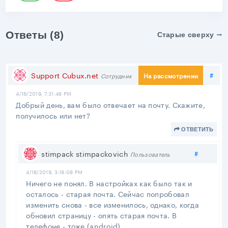
Ответы (8)
Старые сверху
Под
Support Cubux.net
#
На рассмотрении
Сотрудник
4/16/2019, 7:31:48 PM
Добрый день, вам было отвечает на почту. Скажите,
получилось или нет?
ОТВЕТИТЬ
Поделит
stimpack stimpackovich
#
Пользователь
4/18/2019, 3:18:08 PM
Ничего не понял. В настройках как было так и
осталось - старая почта. Сейчас попробовал
изменить снова - все изменилось, однако, когда
обновил страницу - опять старая почта. В
телефоне - тоже (android)