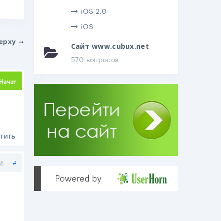
iOS 2.0
iOS
ерху
Сайт www.cubux.net
570 вопросов
делиться
Начат
ТИТЬ
Поделиться
M
#