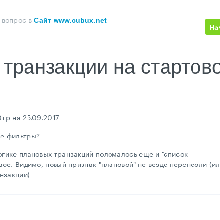
 вопрос
в
Сайт www.cubux.net
На
транзакции на стартов
0тр на 25.09.2017
ые фильтры?
огике плановых транзакций поломалось еще и "список
все. Видимо, новый признак "плановой" не везде перенесли (и
нзакции)