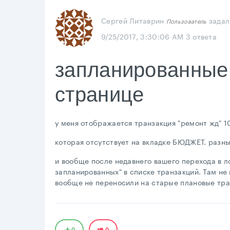
Сергей Литаврин
задал
Пользователь
9/25/2017, 3:30:06 AM
3 ответа
запланированные 
странице
у меня отображается транзакция "ремонт жд" 1
которая отсутствует на вкладке БЮДЖЕТ. разн
и вообще после недавнего вашего перехода в л
запланированных" в списке транзакций. Там не 
вообще не переносили на старые плановые тра