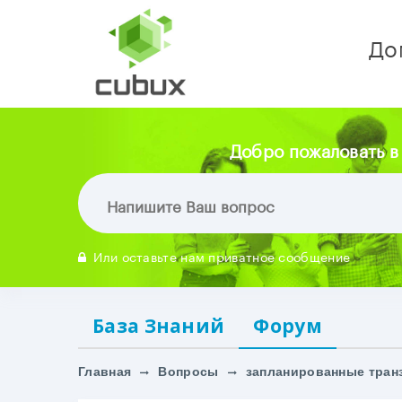
До
Добро пожаловать в
Или оставьте нам приватное сообщение
База Знаний
Форум
Главная
Вопросы
запланированные транз