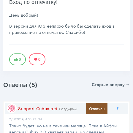
Вход по отпечатку!
День добрый!
В версии для iOS неплохо было бы сделать вход в
приложение по отпечатку. Спасибо!
0
0
Ответы (5)
Старые сверху
Подел
Support Cubux.net
#
Отвечен
Сотрудник
2/17/2019, 4:35:22 PM
Точно будет, но не в течении месяца. Пока в Айфон
версии Cubux 2.0 хватает задач. Но сделаем