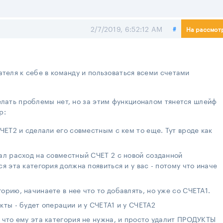
Поделиться
2/7/2019, 6:52:12 AM
#
На рассмот
ателя к себе в команду и пользоваться всеми счетами
елать проблемы нет, но за этим функционалом тянется шлейф
р:
СЧЕТ2 и сделали его совместным с кем то еще. Тут вроде как
ал расход на совместный СЧЕТ 2 с новой созданной
я эта категория должна появиться и у вас - потому что иначе
орию, начинаете в нее что то добавлять, но уже со СЧЕТА1.
кты - будет операции и у СЧЕТА1 и у СЧЕТА2
 что ему эта категория не нужна, и просто удалит ПРОДУКТЫ