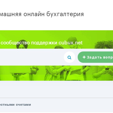
машняя онлайн бухгалтерия
 сообщество поддержки cubux.net
Задать вопр
естными счетами