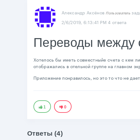
Александр Аксёнов
зад
Пользователь
2/6/2019, 6:13:41 PM
4 ответа
Переводы между 
Хотелось бы иметь совместныйе счета с кем л
отображались в отельной группе на главном эк
Приложение понравилось, но это то что не дает
1
0
Ответы (4)