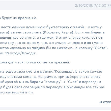
2/10/2019, 7:12:50 P
о будет не правильно.
ел вести единую домашнюю бухгалтерию с женой. То есть у
арта) у меня свои счета (Кошелек, Карта). Если мы будем в
видишь где её счета, а где мои. В этом случае хотелось бы
сли групп счетов не много, а я думаю их много и не нужно
четов идеально выглядило бы по нажатию на колонку "Счета",
нки "Расходы/Доходы".
команде и вся логика остается прежней.
на ведем свои счета в разных "Командах". В таком случае
ежду счетами команд. Например, при выборе счета внизу
 выбирая её мы выбираем "Команду" -> "Счет" и переводим
д будет своя операция по переводу. Но команды все так же
их категорий и т.п.
ОТВЕ