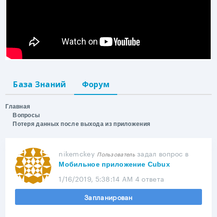
База Знаний
Форум
Главная
Вопросы
Потеря данных после выхода из приложения
nikemckey
задал вопрос
в
Пользователь
Мобильное приложение Cubux
1/16/2019, 5:38:14 AM
4 ответа
Запланирован