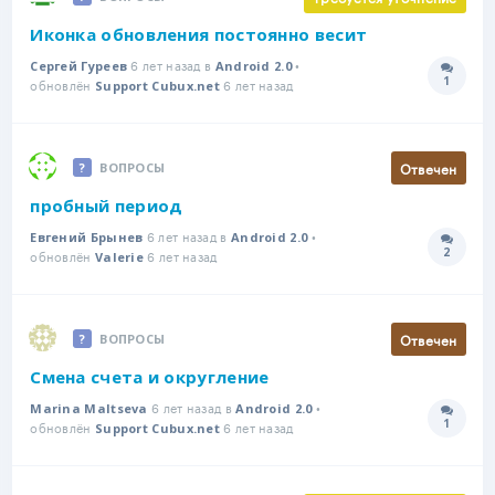
Иконка обновления постоянно весит
6 лет назад в
•
Сергей Гуреев
Android 2.0
1
обновлён
6 лет назад
Количе
Support Cubux.net
Отвечен
ВОПРОСЫ
пробный период
6 лет назад в
•
Евгений Брынев
Android 2.0
2
обновлён
6 лет назад
Количе
Valerie
Отвечен
ВОПРОСЫ
Смена счета и округление
6 лет назад в
•
Marina Maltseva
Android 2.0
1
обновлён
6 лет назад
Количе
Support Cubux.net