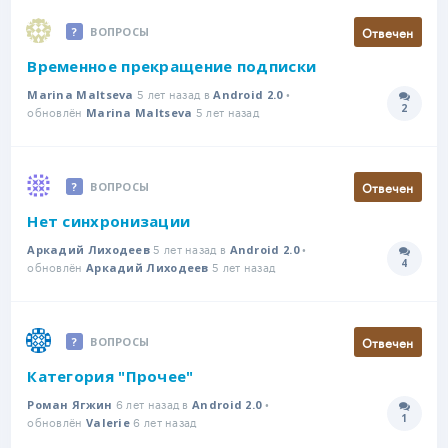
Отвечен
ВОПРОСЫ
Временное прекращение подписки
5 лет назад в
•
Marina Maltseva
Android 2.0
2
обновлён
5 лет назад
Количе
Marina Maltseva
Отвечен
ВОПРОСЫ
Нет синхронизации
5 лет назад в
•
Аркадий Лиходеев
Android 2.0
4
обновлён
5 лет назад
Количе
Аркадий Лиходеев
Отвечен
ВОПРОСЫ
Категория "Прочее"
6 лет назад в
•
Роман Ягжин
Android 2.0
1
обновлён
6 лет назад
Количе
Valerie