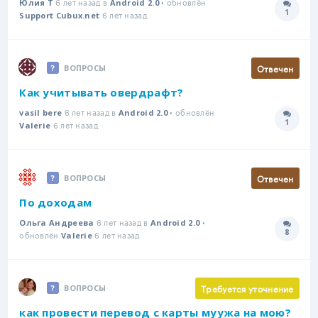
6 лет назад в
• обновлён
Юлия Т
Android 2.0
1
6 лет назад
Количе
Support Cubux.net
Отвечен
ВОПРОСЫ
Как учитывать овердрафт?
6 лет назад в
• обновлён
vasil bere
Android 2.0
1
6 лет назад
Количе
Valerie
Отвечен
ВОПРОСЫ
По доходам
6 лет назад в
•
Ольга Андреева
Android 2.0
8
обновлён
6 лет назад
Количе
Valerie
Требуется уточнение
ВОПРОСЫ
как провести перевод с карты муужа на мою?