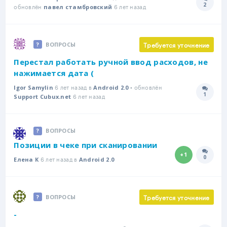
2
обновлён
6 лет назад
Количе
павел стамбровский
Требуется уточнение
ВОПРОСЫ
Перестал работать ручной ввод расходов, не
нажимается дата (
6 лет назад в
• обновлён
Igor Samylin
Android 2.0
1
6 лет назад
Количе
Support Cubux.net
ВОПРОСЫ
Позиции в чеке при сканировании
+1
0
6 лет назад в
Количе
Елена К
Android 2.0
Требуется уточнение
ВОПРОСЫ
-