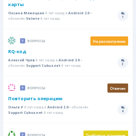
карты
6 лет назад в
•
Оксана Межецкая
Android 2.0
1
обновлён
6 лет назад
Количе
Valerie
На рассмотрении
ВОПРОСЫ
RQ-код
6 лет назад в
•
Алексей Чуев
Android 2.0
3
обновлён
6 лет назад
Количе
Support Cubux.net
Отвечен
ВОПРОСЫ
Повторить операцию
6 лет назад в
• обновлён
Ольга У
Android 2.0
4
6 лет назад
Количе
Support Cubux.net
Требуется уточнение
ВОПРОСЫ