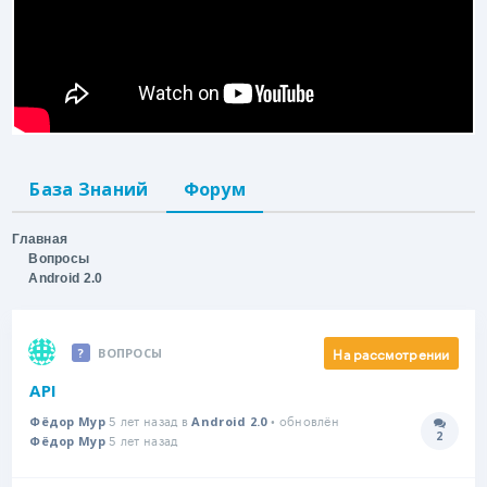
База Знаний
Форум
Главная
Вопросы
Android 2.0
На рассмотрении
ВОПРОСЫ
API
5 лет назад в
• обновлён
Фёдор Мур
Android 2.0
2
5 лет назад
Количе
Фёдор Мур