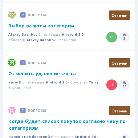
Отвечен
ВОПРОСЫ
Выбор валюты категории
6 лет назад в
•
Alexey Bashkov
Android 2.0
+1
3
обновлён
6 лет назад
Количе
Alexey Bashkov
Отвечен
ВОПРОСЫ
Отменить удаление счета
6 лет назад в
• обновлён
Yuriy B
Android 2.0
Yuriy
-1
14
6 лет назад
Количе
B
Отвечен
ВОПРОСЫ
Когда будет список покупок согласно чеку по
категориям
6 лет назад в
•
павел стамбровский
Android 2.0