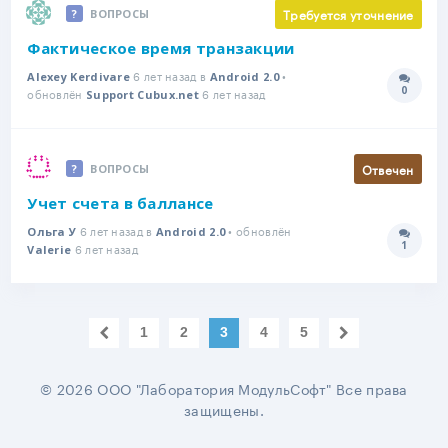
Требуется уточнение
ВОПРОСЫ
Фактическое время транзакции
6 лет назад в
•
Alexey Kerdivare
Android 2.0
0
обновлён
6 лет назад
Количе
Support Cubux.net
Отвечен
ВОПРОСЫ
Учет счета в баллансе
6 лет назад в
• обновлён
Ольга У
Android 2.0
1
6 лет назад
Количе
Valerie
1
2
3
4
5
© 2026 ООО "Лаборатория МодульСофт" Все права
защищены.