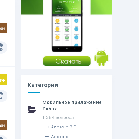
ен
25
Количество ответов:
ие
Категории
4
Количество ответов:
Мобильное приложение
Cubux
1 364 вопроса
ен
Android 2.0
Android