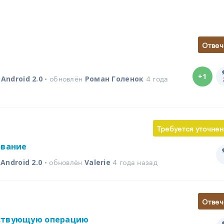
Отвеч
+1
в
• обновлён
4 года
Android 2.0
Роман Голенок
Требуется уточнен
ование
в
• обновлён
4 года назад
Android 2.0
Valerie
Отвеч
ествующую операцию