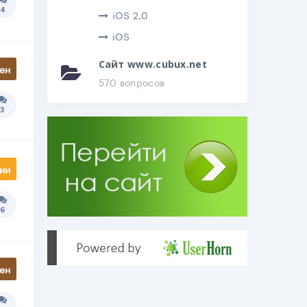
4
Количество ответов:
iOS 2.0
iOS
Сайт www.cubux.net
ен
570 вопросов
3
Количество ответов:
ии
6
Количество ответов:
ен