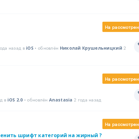
На рассмотрен
ода назад в
• обновлён
2
iOS
Николай Крушельницкий
На рассмотрен
ад в
• обновлён
2 года назад
iOS 2.0
Anastasia
На рассмотрен
менить шрифт категорий на жирный ?