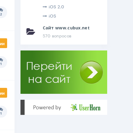
iOS 2.0
2
Количество ответов:
iOS
Сайт www.cubux.net
570 вопросов
ии
1
Количество ответов:
ии
1
Количество ответов: