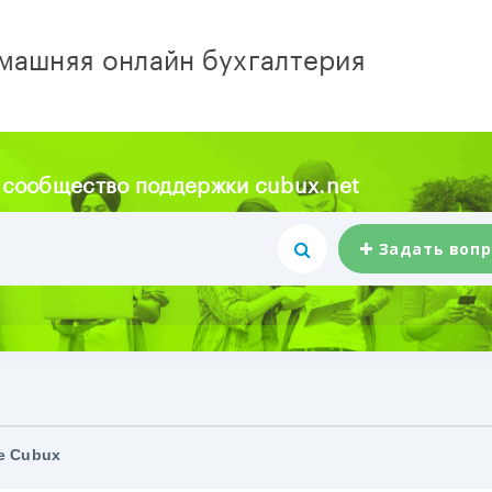
машняя онлайн бухгалтерия
 сообщество поддержки cubux.net
Задать вопр
е Cubux