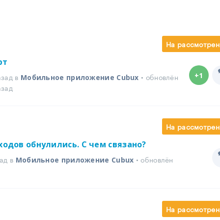
На рассмотрен
рт
+1
азад в
• обновлён
Мобильное приложение Cubux
азад
На рассмотрен
ходов обнулились. С чем связано?
ад в
• обновлён
Мобильное приложение Cubux
На рассмотрен