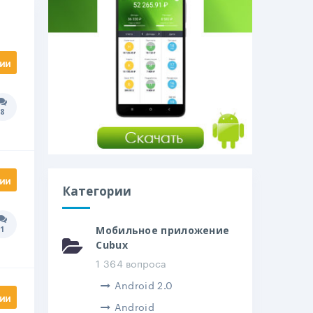
ии
8
Количество ответов:
ии
Категории
1
Мобильное приложение
Количество ответов:
Cubux
1 364 вопроса
Android 2.0
ии
Android