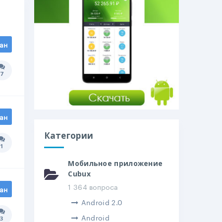
ан
7
Количество ответов:
ан
Категории
1
Количество ответов:
Мобильное приложение
Cubux
1 364 вопроса
ан
Android 2.0
Android
3
Количество ответов: