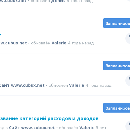
• обновлён
4 года назад
w.cubux.net
Денис
Запланиров
ь
• обновлён
4 года назад
w.cubux.net
Valerie
Запланиров
• обновлён
4 года назад
Сайт www.cubux.net
Valerie
Запланиров
звание категорий расходов и доходов
ад в
• обновлён
5 лет
Сайт www.cubux.net
Valerie