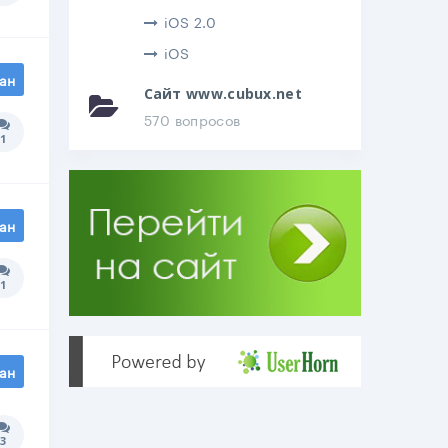
iOS 2.0
iOS
ан
Сайт www.cubux.net
570 вопросов
1
Количество ответов:
ан
1
Количество ответов:
ан
3
Количество ответов: