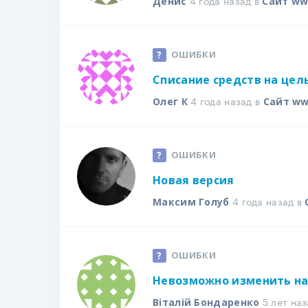
4 года назад в
Денис
Сайт ww
ОШИБКИ
Списание средств на цел
4 года назад в
Олег К
Сайт ww
ОШИБКИ
Новая версия
4 года назад в
Максим Голуб
ОШИБКИ
Невозможно изменить на
5 лет наз
Віталій Бондаренко