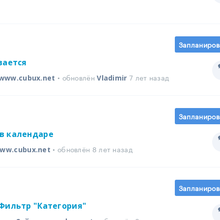
Запланиров
вается
• обновлён
7 лет назад
www.cubux.net
Vladimir
Запланиров
в календаре
• обновлён 8 лет назад
ww.cubux.net
Запланиров
Фильтр "Категория"