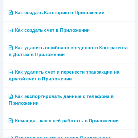
Как создать Категорию в Приложении
Как создать счет в Приложении
Как удалить ошибочно введенного Контрагента
в Долгах в Приложении
Как удалить счет и перенести транзакции на
другой счет в Приложении
Как экспортировать данные с телефона в
Приложении
Команда - как с ней работать в Приложении