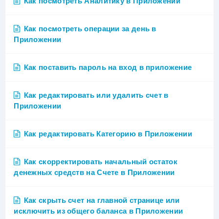
Как посмотреть Аналитику в Приложении
Как посмотреть операции за день в
Приложении
Как поставить пароль на вход в приложение
Как редактировать или удалить счет в
Приложении
Как редактировать Категорию в Приложении
Как скорректировать начальный остаток
денежных средств на Счете в Приложении
Как скрыть счет на главной странице или
исключить из общего баланса в Приложении