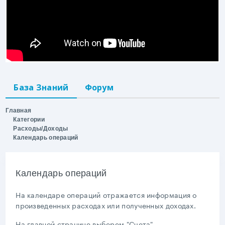
База Знаний
Форум
Главная
Категории
Расходы/Доходы
Календарь операций
Календарь операций
На календаре операций отражается информация о
произведенных расходах или полученных доходах.
На главной странице выберем "Счета"