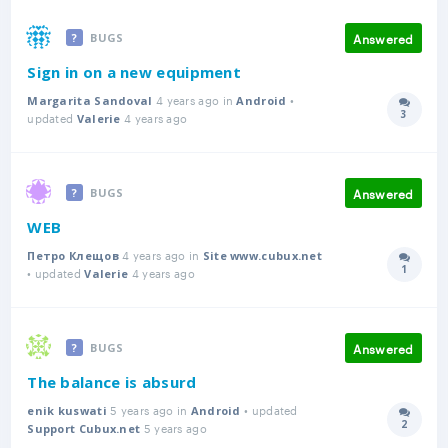
Answered
BUGS
Sign in on a new equipment
4 years ago in
•
Margarita Sandoval
Android
3
updated
4 years ago
Answer
Valerie
Answered
BUGS
WEB
4 years ago in
Петро Клещов
Site www.cubux.net
1
• updated
4 years ago
Answer
Valerie
Answered
BUGS
The balance is absurd
5 years ago in
• updated
enik kuswati
Android
2
5 years ago
Answer
Support Cubux.net