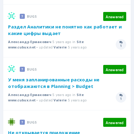
Answered
BUGS
Раздел Аналитики не понятно как работает и
какие цифры выдает
5 years ago in
Александр Ермакович
Site
1
• updated
5 years ago
Answer
www.cubux.net
Valerie
Answered
BUGS
У меня запланированные расходы не
отображаются в Planning > Budget
5 years ago in
Александр Ермакович
Site
1
• updated
5 years ago
Answer
www.cubux.net
Valerie
Answered
BUGS
Не открывается приложение