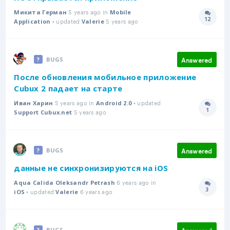
5 years ago in
Микита Герман
Mobile
12
• updated
5 years ago
Answer
Application
Valerie
Answered
BUGS
После обновления мобильное приложение
Cubux 2 падает на старте
5 years ago in
• updated
Иван Харин
Android 2.0
1
5 years ago
Answer
Support Cubux.net
Answered
BUGS
данные не синхронизируются на iOS
6 years ago in
Aqua Calida Oleksandr Petrash
3
• updated
6 years ago
Answer
iOS
Valerie
Answered
BUGS