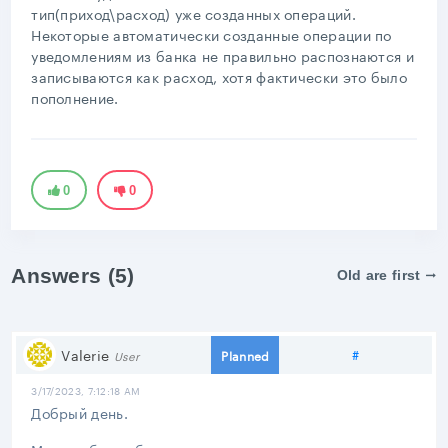
тип(приход\расход) уже созданных операций.
Некоторые автоматически созданные операции по
уведомлениям из банка не правильно распознаются и
записываются как расход, хотя фактически это было
пополнение.
0
0
Answers (5)
Old are first
Share link
Valerie
#
Planned
User
3/17/2023, 7:12:18 AM
Добрый день.