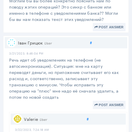
Моглим бы вы более конкретно пояснить нам по
поводу жэтих операций? Это синхр с банком или
именно в телефоне с уведомлениями банка?? Могли
бы вы нам показать текст этих уведомлений?
POST ANSWER
Share link
Іван Грицюк
#
User
3/21/2023, 8:46:04 PM
Речь идет об уведомлениях на телефоне (не
автосинхронизация). Ситуация: мне на карту
переводят деньги, но приложение считывает его как
расход и, соответственно, записывает эту
транзакцию с минусом. Чтобы исправить эту
операцию на "плюс" мне надо её сначала удалить, а
потом по новой создать
POST ANSWER
Share link
Valerie
#
User
3/22/2023, 7:24:18 AM