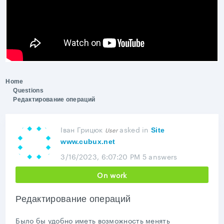
Home
Questions
Редактирование операций
Іван Грицюк
asked
in
User
Site
www.cubux.net
3/16/2023, 6:07:20 PM
5 answers
On work
Редактирование операций
Было бы удобно иметь возможность менять