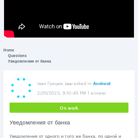
Home
Questions
Уведомления от банка
Іван Грицюк
asked
in
User
Android
2/20/2023, 9:10:45 PM
1 answer
On work
Уведомления от банка
Уведомления от одного и того же банка, по одной и