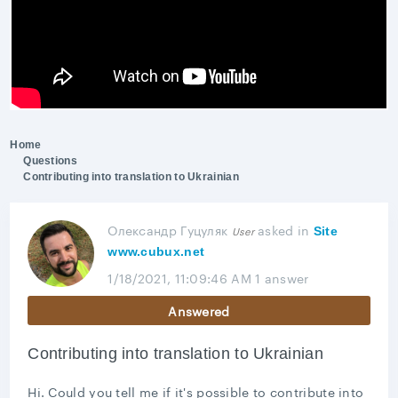
Home
Questions
Contributing into translation to Ukrainian
Олександр Гуцуляк
asked
in
User
Site
www.cubux.net
1/18/2021, 11:09:46 AM
1 answer
Answered
Contributing into translation to Ukrainian
Hi. Could you tell me if it's possible to contribute into