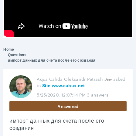
Home
Questions
импорт данных для счета после его создания
Aqua Calida Oleksandr Petrash
asked
User
in
Site www.cubux.net
5/25/2020, 12:07:14 PM
3 answers
Answered
импорт данных для счета после его
создания