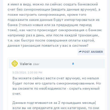
я имел в виду, можно ли сейчас создать банковский
счет без синхронизации (вводить данные вручную), а
позже настроить синхронизацию, кроме того
подскажите какие данные будут импортироваться из
банка (только новые или за предыдущие период
тоже), как часто происходит синхронизация с банком:
например раз в день, или после каждой транзакции,
т.е. как быстро после совершения оплаты картой,
данная транзакция появиться у вас в системе?
POST ANSWER
Share link
Valerie
#
User
5/25/2020, 2:20:00 PM
Вы можете сейчас вести счет вручную, но нельзя
будет потом его сделать синхронизированным. Но
вы сможете по необходимости - скрыть ненужный
счет.
Данные подтягиваются за 2 прошедших месяца(
если вы не определите для них категорию, то они