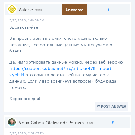
Share link
Valerie
#
Answered
User
5/25/2020, 1:49:59 PM
Здравствуйте.
Вы правы, менять в синх. счете можно только
название, все остальные данные мы получаем от
банка.
Да, импортировать данные можно, через веб версию
https://support.cubux.net/-ru/article/478-import-
vypiski
это ссылка со статьей на тему испорта
данных. Если у вас возникнут вопросы - буду рада
помочь.
Хорошего дня!
POST ANSWER
Share link
Aqua Calida Oleksandr Petrash
#
User
5/25/2020, 2:01:07 PM