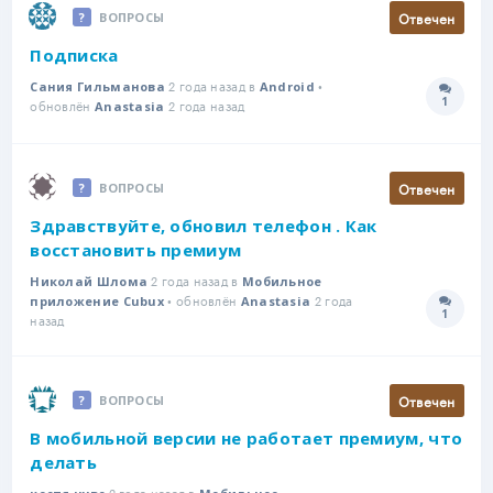
Отвечен
ВОПРОСЫ
Подписка
2 года назад в
•
Сания Гильманова
Android
1
обновлён
2 года назад
Количе
Anastasia
Отвечен
ВОПРОСЫ
Здравствуйте, обновил телефон . Как
восстановить премиум
2 года назад в
Николай Шлома
Мобильное
• обновлён
2 года
приложение Cubux
Anastasia
1
Количе
назад
Отвечен
ВОПРОСЫ
В мобильной версии не работает премиум, что
делать
2 года назад в