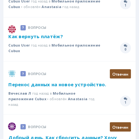
год назад в
Cubux User
Мобильное приложение
1
• обновлён
год назад
Количе
Cubux
Anastasia
ВОПРОСЫ
Как вернуть платёж?
год назад в
Cubux User
Мобильное приложение
0
Количе
Cubux
Отвечен
ВОПРОСЫ
Перенос данных на новое устройство.
год назад в
Вячеслав Л
Мобильное
• обновлён
год
приложение Cubux
Anastasia
1
Количе
назад
Отвечен
ВОПРОСЫ
Добрый день. Как сбросить данные? Хочу