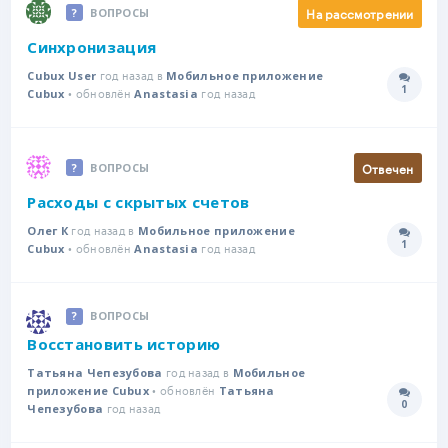
На рассмотрении
ВОПРОСЫ
Синхронизация
год назад в
Cubux User
Мобильное приложение
1
• обновлён
год назад
Количе
Cubux
Anastasia
Отвечен
ВОПРОСЫ
Расходы с скрытых счетов
год назад в
Олег К
Мобильное приложение
1
• обновлён
год назад
Количе
Cubux
Anastasia
ВОПРОСЫ
Восстановить историю
год назад в
Татьяна Чепезубова
Мобильное
• обновлён
приложение Cubux
Татьяна
0
год назад
Количе
Чепезубова