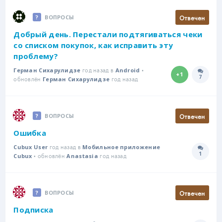
Отвечен
ВОПРОСЫ
Добрый день. Перестали подтягиваться чеки
со списком покупок, как исправить эту
проблему?
год назад в
•
Герман Сихарулидзе
Android
+1
7
обновлён
год назад
Количе
Герман Сихарулидзе
Отвечен
ВОПРОСЫ
Ошибка
год назад в
Cubux User
Мобильное приложение
1
• обновлён
год назад
Количе
Cubux
Anastasia
Отвечен
ВОПРОСЫ
Подписка