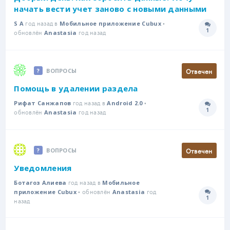
начать вести учет заново с новыми данными
год назад в
•
S A
Мобильное приложение Cubux
1
обновлён
год назад
Количе
Anastasia
Отвечен
ВОПРОСЫ
Помощь в удалении раздела
год назад в
•
Рифат Санжапов
Android 2.0
1
обновлён
год назад
Количе
Anastasia
Отвечен
ВОПРОСЫ
Уведомления
год назад в
Ботагоз Алиева
Мобильное
• обновлён
год
приложение Cubux
Anastasia
1
Количе
назад