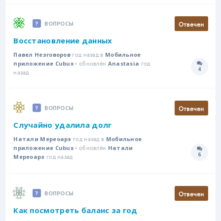
Отвечен
ВОПРОСЫ
Восстановление данных
год назад в
Павел Незговоров
Мобильное
• обновлён
год
приложение Cubux
Anastasia
4
Количе
назад
Отвечен
ВОПРОСЫ
Случайно удалила долг
год назад в
Натали Мереоарэ
Мобильное
• обновлён
приложение Cubux
Натали
6
год назад
Количе
Мереоарэ
Отвечен
ВОПРОСЫ
Как посмотреть баланс за год