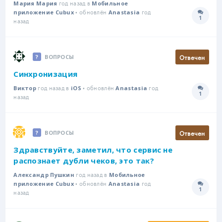
год назад в
Мария Мария
Мобильное
• обновлён
год
приложение Cubux
Anastasia
1
Количе
назад
Отвечен
ВОПРОСЫ
Синхронизация
год назад в
• обновлён
год
Виктор
iOS
Anastasia
1
Количе
назад
Отвечен
ВОПРОСЫ
Здравствуйте, заметил, что сервис не
распознает дубли чеков, это так?
год назад в
Александр Пушкин
Мобильное
• обновлён
год
приложение Cubux
Anastasia
1
Количе
назад